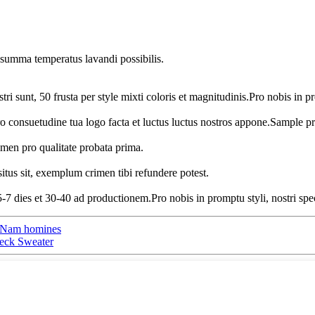
 summa temperatus lavandi possibilis.
tri sunt, 50 frusta per style mixti coloris et magnitudinis.Pro nobis in 
onsuetudine tua logo facta et luctus luctus nostros appone.Sample pr
men pro qualitate probata prima.
itus sit, exemplum crimen tibi refundere potest.
-7 dies et 30-40 ad productionem.Pro nobis in promptu styli, nostri sp
r Nam homines
eck Sweater