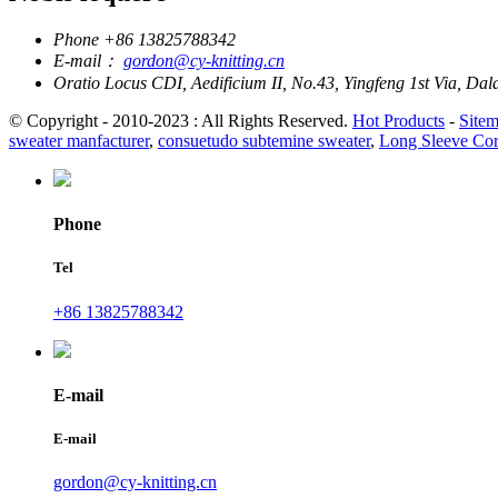
Phone
+86 13825788342
E-mail：
gordon@cy-knitting.cn
Oratio
Locus CDI, Aedificium II, No.43, Yingfeng 1st Via, 
© Copyright - 2010-2023 : All Rights Reserved.
Hot Products
-
Site
sweater manfacturer
,
consuetudo subtemine sweater
,
Long Sleeve Cor
Phone
Tel
+86 13825788342
E-mail
E-mail
gordon@cy-knitting.cn