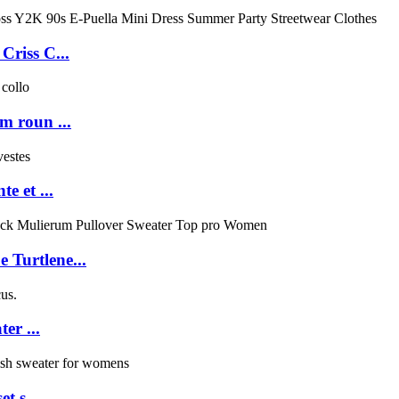
riss C...
m roun ...
e et ...
 Turtlene...
er ...
t s...