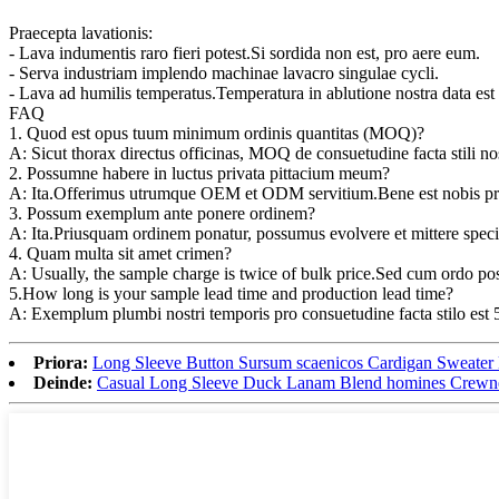
Praecepta lavationis:
- Lava indumentis raro fieri potest.Si sordida non est, pro aere eum.
- Serva industriam implendo machinae lavacro singulae cycli.
- Lava ad humilis temperatus.Temperatura in ablutione nostra data est
FAQ
1. Quod est opus tuum minimum ordinis quantitas (MOQ)?
A: Sicut thorax directus officinas, MOQ de consuetudine facta stili nos
2. Possumne habere in luctus privata pittacium meum?
A: Ita.Offerimus utrumque OEM et ODM servitium.Bene est nobis pro c
3. Possum exemplum ante ponere ordinem?
A: Ita.Priusquam ordinem ponatur, possumus evolvere et mittere speci
4. Quam multa sit amet crimen?
A: Usually, the sample charge is twice of bulk price.Sed cum ordo pos
5.How long is your sample lead time and production lead time?
A: Exemplum plumbi nostri temporis pro consuetudine facta stilo est 5
Priora:
Long Sleeve Button Sursum scaenicos Cardigan Sweate
Deinde:
Casual Long Sleeve Duck Lanam Blend homines Crewn