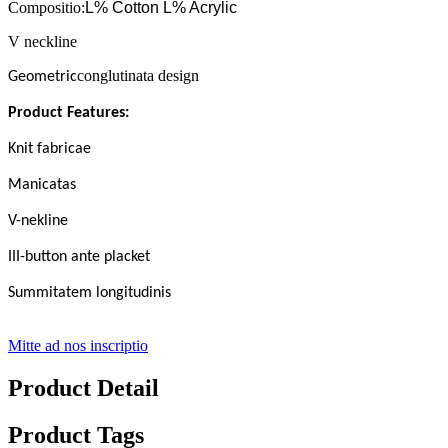
Compositio:
L% Cotton L% Acrylic
V neckline
conglutinata design
Geometric
Product Features:
Knit fabricae
Manicatas
V-nekline
III-button ante placket
Summitatem longitudinis
Mitte ad nos inscriptio
Product Detail
Product Tags