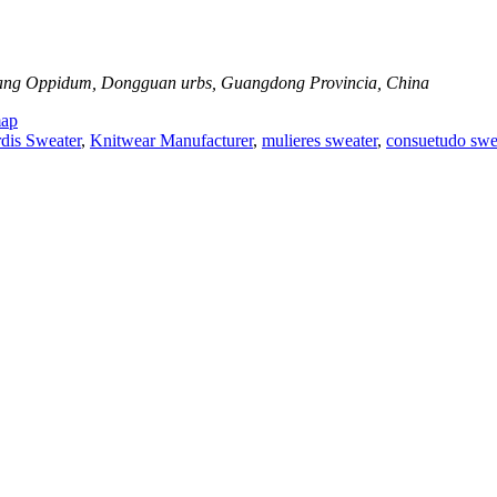
Dalang Oppidum, Dongguan urbs, Guangdong Provincia, China
map
dis Sweater
,
Knitwear Manufacturer
,
mulieres sweater
,
consuetudo swe