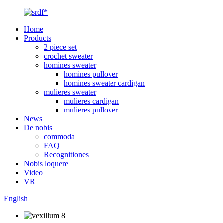
Home
Products
2 piece set
crochet sweater
homines sweater
homines pullover
homines sweater cardigan
mulieres sweater
mulieres cardigan
mulieres pullover
News
De nobis
commoda
FAQ
Recognitiones
Nobis loquere
Video
VR
English